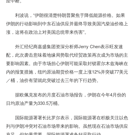
应中断。
利波说，“伊朗很清楚特朗普聚焦于降低能源价格。如果
伊朗的行动影响到中东石油供应并最终导致美国汽柴油价格上
涨，这将在政治上对美国总统带来伤害”。
外汇经纪商嘉盛集团资深分析师Jerry Chen表示旺发速
配，此次袭击意味着地缘局势取代经贸政策再次成为市场的主
要影响因素。由于市场担心伊朗可能采取封锁霍尔木兹海峡在
内的报复措施，纽约原油期货价格一度上涨12%并突破77美元
／桶，油价有望就此突破过去三年的下行趋势。
据欧佩克发布的月度石油市场报告，伊朗在今年4月份的
日均原油产量为330.5万桶。
国际能源署署长比罗尔表示，国际能源署在积极关注以色
列与伊朗冲突对石油市场带来的影响。虽然现在石油市场供应
充足，但如果需要，国际能源署准备好采取行动。